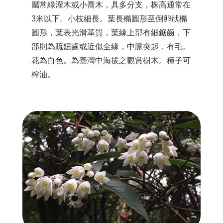
屬常綠灌木或小喬木，具多分支，株高通常在
3米以下。小枝細長。葉長橢圓形至倒卵狀橢
圓形，葉表光滑革質，葉緣上部有細鋸齒，下
部則為疏鋸齒或近似全緣，中脈突起，有毛。
花為白色。為臺灣中海拔之觀賞樹木。種子可
榨油。