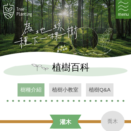
menu
植
樹
百
科
樹種介紹
植樹小教室
植樹Q&A
喬木
灌木