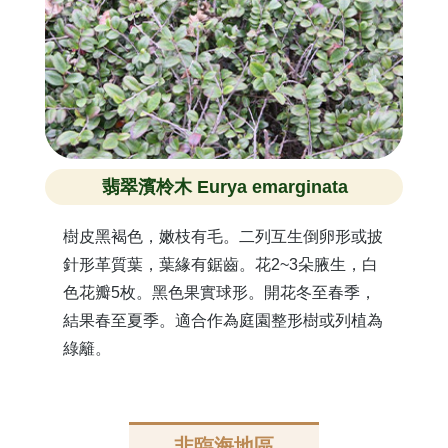
翡翠濱柃木 Eurya emarginata
樹皮黑褐色，嫩枝有毛。二列互生倒卵形或披
針形革質葉，葉緣有鋸齒。花2~3朵腋生，白
色花瓣5枚。黑色果實球形。開花冬至春季，
結果春至夏季。適合作為庭園整形樹或列植為
綠籬。
非臨海地區