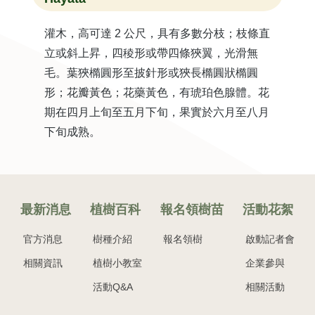
灌木，高可達 2 公尺，具有多數分枝；枝條直
立或斜上昇，四稜形或帶四條狹翼，光滑無
毛。葉狹橢圓形至披針形或狹長橢圓狀橢圓
形；花瓣黃色；花藥黃色，有琥珀色腺體。花
期在四月上旬至五月下旬，果實於六月至八月
下旬成熟。
最新消息
植樹百科
報名領樹苗
活動花絮
官方消息
樹種介紹
報名領樹
啟動記者會
相關資訊
植樹小教室
企業參與
活動Q&A
相關活動