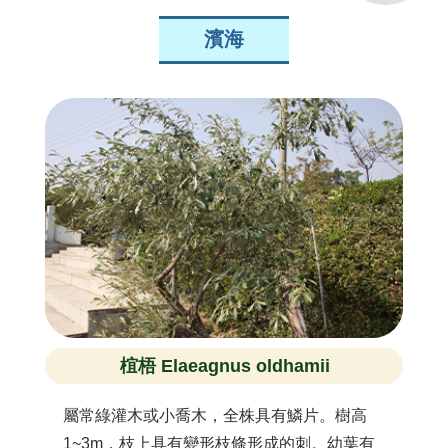
濱海
椬梧 Elaeagnus oldhamii
屬常綠灌木或小喬木，全株具有鱗片。樹高
1~3m，枝上具有變形枝條形成的刺。幼葉有