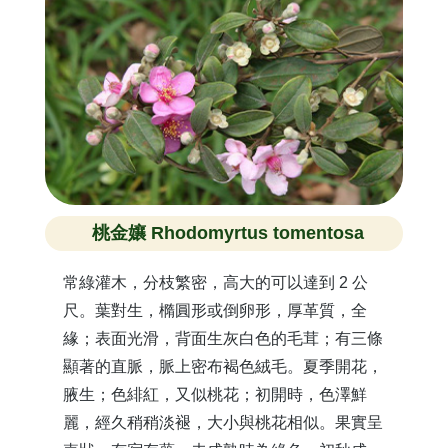
桃金孃 Rhodomyrtus tomentosa
常綠灌木，分枝繁密，高大的可以達到 2 公
尺。葉對生，橢圓形或倒卵形，厚革質，全
緣；表面光滑，背面生灰白色的毛茸；有三條
顯著的直脈，脈上密布褐色絨毛。夏季開花，
腋生；色緋紅，又似桃花；初開時，色澤鮮
麗，經久稍稍淡褪，大小與桃花相似。果實呈