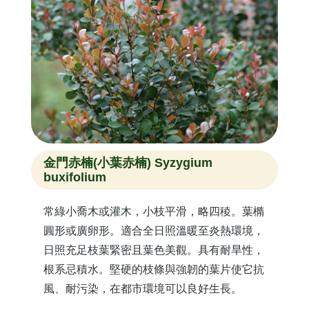
金門赤楠(小葉赤楠) Syzygium
buxifolium
常綠小喬木或灌木，小枝平滑，略四稜。葉橢
圓形或廣卵形。適合全日照溫暖至炎熱環境，
日照充足枝葉緊密且葉色美觀。具有耐旱性，
根系忌積水。堅硬的枝條與強韌的葉片使它抗
風、耐污染，在都市環境可以良好生長。