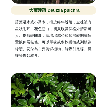
大葉溲疏 Deutzia pulchra
落葉灌木或小喬木，樹皮終年脫落，全株被有
星狀毛茸，花色雪白，初夏欣賞個格外清新可
人。株形較開展，栽培場域必須預留較開闊位
置以伸展枝條。可以單株或多株叢植或列植為
綠籬。花朵為主要誘蝶植物，能吸引鳳蝶、斑
蝶等蝶類取食。