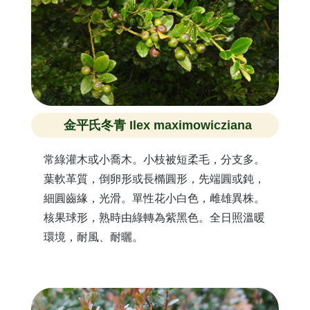
金平氏冬青 Ilex maximowicziana
常綠灌木或小喬木。小枝被短柔毛，分支多。
葉軟革質，倒卵形或長橢圓形，先端圓或鈍，
細圓齒緣，光滑。單性花小白色，雌雄異株。
核果球形，熟時由綠轉為紫黑色。全日照溫暖
環境，耐風、耐曬。