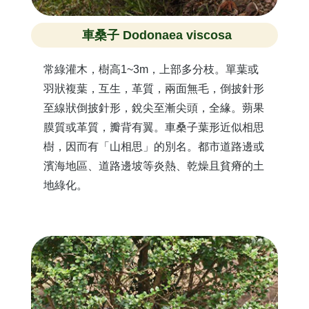
車桑子 Dodonaea viscosa
常綠灌木，樹高1~3m，上部多分枝。單葉或
羽狀複葉，互生，革質，兩面無毛，倒披針形
至線狀倒披針形，銳尖至漸尖頭，全緣。蒴果
膜質或革質，瓣背有翼。車桑子葉形近似相思
樹，因而有「山相思」的別名。都市道路邊或
濱海地區、道路邊坡等炎熱、乾燥且貧瘠的土
地綠化。