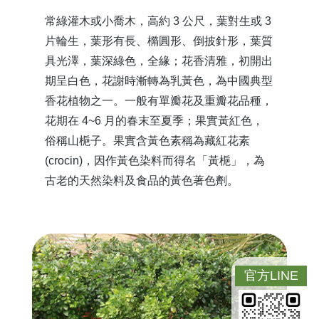
常綠灌木或小喬木，高約 3 公尺，葉對生或 3
片輪生，葉形有長、橢圓形、倒披針形，葉質
具光澤，葉深綠色，全緣；花香清雅，初開出
期呈白色，花謝時漸轉為乳黃色，為中國典型
香花植物之一。一般有單瓣花及重瓣花品種，
花期在 4~6 月的春末至夏季；果實黃紅色，
俗稱山梔子。果實含黃色素稱為藏紅花素
(crocin)，因作黃色染料而得名「黃梔」，為
古老的天然染料及食品的黃色著色劑。
官方LINE