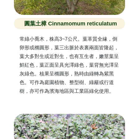
圓葉土樟 Cinnamomum reticulatum
常綠小喬木，株高3~7公尺。葉革質全緣，倒
卵形或橢圓形，葉三出脈於表裏兩面皆隆起，
葉大多對生或近對生，也有互生者，嫩莖葉呈
鮮紅色，葉正面呈具光澤綠色，葉背無光澤呈
灰綠色。核果呈橢圓形，熟時由綠轉為紫黑
色。可作為庭園植物、整型樹、綠籬或行道
樹，亦可作為濱海地區與工業區綠化使用。