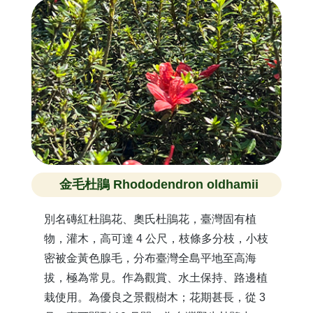
金毛杜鵑 Rhododendron oldhamii
別名磚紅杜鵑花、奧氏杜鵑花，臺灣固有植
物，灌木，高可達 4 公尺，枝條多分枝，小枝
密被金黃色腺毛，分布臺灣全島平地至高海
拔，極為常見。作為觀賞、水土保持、路邊植
栽使用。為優良之景觀樹木；花期甚長，從 3