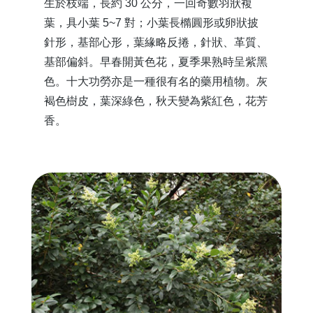
生於枝端，長約 30 公分，一回奇數羽狀複
葉，具小葉 5~7 對；小葉長橢圓形或卵狀披
針形，基部心形，葉緣略反捲，針狀、革質、
基部偏斜。早春開黃色花，夏季果熟時呈紫黑
色。十大功勞亦是一種很有名的藥用植物。灰
褐色樹皮，葉深綠色，秋天變為紫紅色，花芳
香。