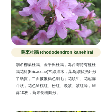
烏來杜鵑 Rhododendron kanehirai
別名柳葉杜鵑、金平氏杜鵑，為台灣特有種杜
鵑花科(Ericaceae)常綠灌木，葉為線狀披針形
半紙質，二面披覆褐色剛毛；花頂生、花冠漏
斗狀，花色呈桃紅、粉紅、淡紫、紫紅等，雄
蕊10枚，蒴果長橢圓形。