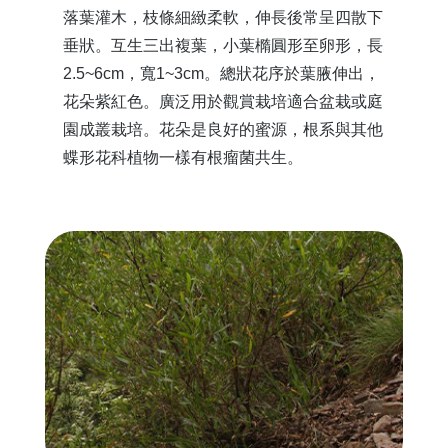
落葉灌木，枝條細緻柔軟，伸長後常呈四散下
垂狀。互生三出複葉，小葉橢圓形至卵形，長
2.5~6cm，寬1~3cm。總狀花序於葉腋伸出，
花朵紫紅色。廣泛用於觀賞栽培適合盆栽或庭
園成叢栽培。花朵是良好的蜜源，根系與其他
蝶形花科植物一樣有根瘤菌共生。