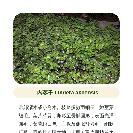
內苳子 Lindera akoensis
常綠灌木或小喬木。枝條多數而細長，嫩莖葉
被毛。葉片革質，卵形至長橢圓形，表面光澤
無毛，葉背粉白色，主脈及側脈皆被毛，網狀
細脈。喜乾燥向陽之地，土壤以富含腐植質之