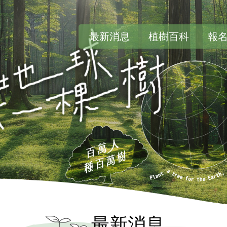
最新消息
植樹百科
報
最
新
消
息