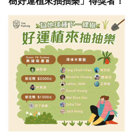
樹好運植來抽抽樂」得獎者！