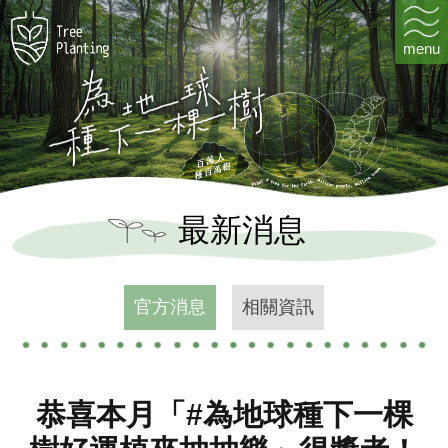
menu
最
新
消
息
官方消息
相關資訊
恭喜本月「#為地球種下一棵